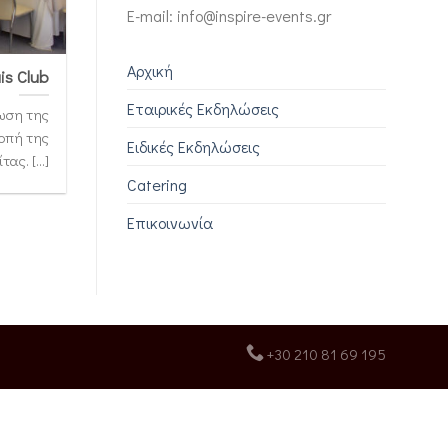
E-mail: info@inspire-events.gr
Αρχική
is Club
Εταιρικές Εκδηλώσεις
λωση της
οπή της
Ειδικές Εκδηλώσεις
ς. [...]
Catering
Επικοινωνία
+30 210 81 69 195