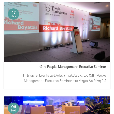
17
Δεκ
15th People Management Executive Seminar
H Inspire Events ανέλαβε τη φιλοξενία του 15th People
Management Executive Seminar στο Κτήμα Αριάδνη [...]
06
Νοέ