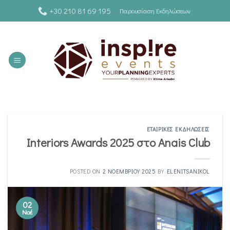
Skip
+30 210 81 69 195
Παρουσίαση Εκδηλώσεων
to
content
ΕΤΑΙΡΙΚΈΣ ΕΚΔΗΛΏΣΕΙΣ
Interiors Awards 2025 στο Anais Club
POSTED ON
2 ΝΟΕΜΒΡΊΟΥ 2025
BY
ELENITSANIKOL
02
Νοέ