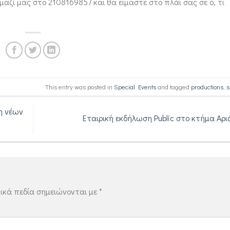
ί μας στο 2108169857 και θα είμαστε στο πλάι σας σε ό, τι
This entry was posted in
Special Events
and tagged
productions
,
s
η νέων
Εταιρική εκδήλωση Public στο κτήμα Αρ
ικά πεδία σημειώνονται με
*