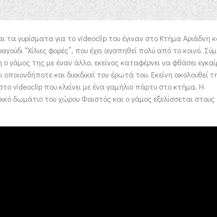
 τα γυρίσματα για το videoclip του έγιναν στο Κτήμα Αριάδνη κ
αγούδι “Χίλιες φορές”, που έχει αγαπηθεί πολύ από το κοινό. Σ
ιξη ο γάμος της με έναν άλλο, εκείνος καταφέρνει να φθάσει εγκα
ι οποιονδήποτε και διεκδικεί τον έρωτά του. Εκείνη ακολουθεί τ
το videoclip που κλείνει με ένα γαμήλιο πάρτυ στο κτήμα. Η
ικό δωμάτιο του χώρου Φαιστός και ο γάμος εξελίσσεται στους