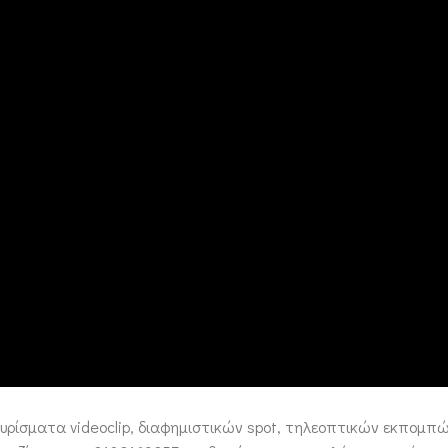
γυρίσματα videoclip, διαφημιστικών spot, τηλεοπτικών εκπομπώ